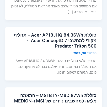
מדריך מלא: החלפת סוללת Lenovo L16M3P24 45Wh
אם המחשב הנייד שלכם מאבד מהר את הסוללה, לא נטען
כראוי, או מכבה […]
סוללת Acer AP18JHQ 84.36Wh – תחליף
מקורי למחשבי Acer ConceptD 7 ו-
Predator Triton 500
נובמבר 30, 2024
מדריך מלא: החלפת סוללת Acer AP18JHQ 84.36Wh
אם הסוללה במחשב הנייד שלכם כבר לא מחזיקה כמו
פעם, הגעתם למקום הנכון.
סוללת MSI BTY-M6D 87Wh – התאמה
מלאה למחשבים ניידים של MSI ו-MEDION