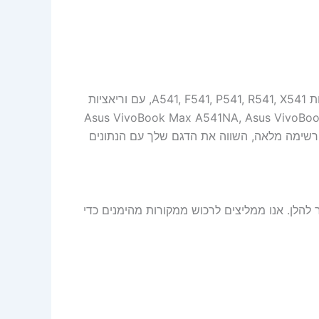
הסוללה מתאימה לדגמי Asus VivoBook Max רבים, כולל סדרות A541, F541, P541, R541, X541, עם וריאציות
וגמה: Asus VivoBook Max A541NA, Asus VivoBook Max F541UV, Asus
פיים. לקבלת רשימה מלאה, השווה את הדגם שלך עם הנתונים
Asus A31N1601 3, לחץ על הקישור להלן. אנו ממליצים לרכוש ממקורות מהימנים כדי