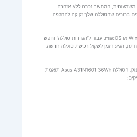
 משמעותית, המחשב נכבה ללא אזהרה
ים ברורים שהסוללה שלך זקוקה להחלפה.
ראשית, בדוק את מצב הסוללה באמצעות כלים מובנים ב-Windows או macOS. עבור ל'הגדרות סוללה' וחפש
פחתת, הגיע הזמן לשקול רכישת סוללה חדשה.
חשוב להתאים את הסוללה החדשה בדיוק לדגם שלך כדי למנוע נזק. הסוללה Asus A31N1601 36Wh תואמת