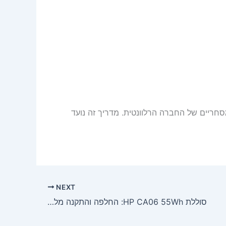
סימנים מסחריים של החברה הרלוונטית. מדריך זה נועד
NEXT
סוללת HP CA06 55Wh: החלפה והתקנה מלאה למחשבי HP ProBook G1