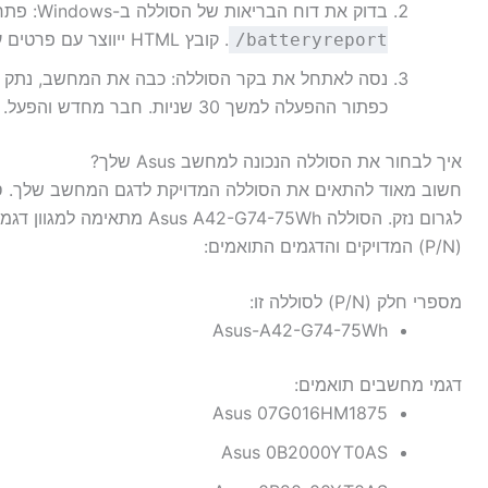
בדוק את דוח הבריאות של הסוללה ב-Windows: פתח את שורת הפקודה (cmd) והקלד
. קובץ HTML ייווצר עם פרטים על קיבולת הסוללה המקורית לעומת הנוכחית.
/batteryreport
נסה לאתחל את בקר הסוללה: כבה את המחשב, נתק א
כפתור ההפעלה למשך 30 שניות. חבר מחדש והפעל.
איך לבחור את הסוללה הנכונה למחשב Asus שלך?
חשוב מאוד להתאים את הסוללה המדויקת לדגם המחשב שלך. סול
(P/N) המדויקים והדגמים התואמים:
מספרי חלק (P/N) לסוללה זו:
Asus-A42-G74-75Wh
דגמי מחשבים תואמים:
Asus 07G016HM1875
Asus 0B2000YT0AS