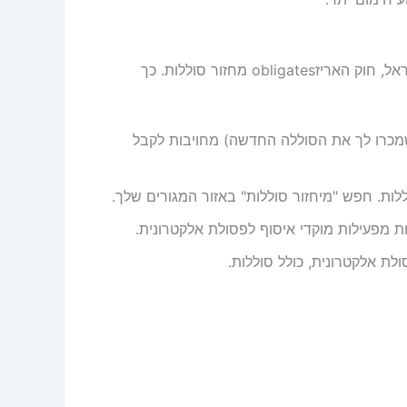
סוללות ליתיום-יון הן פסולת מסוכנת ואסור לזרוק אותן לפח! בישראל, חוק האריזobligates מחזור סוללות. כך
שמכרו לך את הסוללה החדשה) מחויבות לקבל
לות. חפש "מיחזור סוללות" באזור המגורים שלך.
ת מפעילות מוקדי איסוף לפסולת אלקטרונית.
ת אלקטרונית, כולל סוללות.