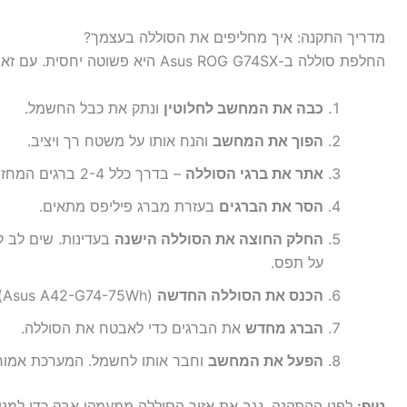
מדריך התקנה: איך מחליפים את הסוללה בעצמך?
החלפת סוללה ב-Asus ROG G74SX היא פשוטה יחסית. עם זאת, אם אינך מרגיש בנוח, פנה לטכנאי מקצועי.
כבה את המחשב לחלוטין
ונתק את כבל החשמל.
הפוך את המחשב
והנח אותו על משטח רך ויציב.
אתר את ברגי הסוללה
– בדרך כלל 2-4 ברגים המחזיקים את הסוללה במקום.
הסר את הברגים
בעזרת מברג פיליפס מתאים.
החלק החוצה את הסוללה הישנה
בעדינות. שים לב ל
על תפס.
הכנס את הסוללה החדשה
(Asus A42-G74-75Wh) באותו כיוון, חבר את החיבור.
הברג מחדש
את הברגים כדי לאבטח את הסוללה.
הפעל את המחשב
וחבר אותו לחשמל. המערכת אמור
טיפ:
לפני ההתקנה, נגב את אזור הסוללה ממעמקי אבק כדי למנוע