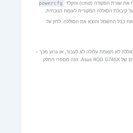
powercfg
ת כבל החשמל והוצא את הסוללה. לחץ על
לה לא תואמת עלולה לא לעבוד, או גרוע מכך –
לגרום נזק. הסוללה Asus A42-G74-75Wh מתאימה למגוון דגמים של Asus ROG G74SX. הנה מספרי החלק