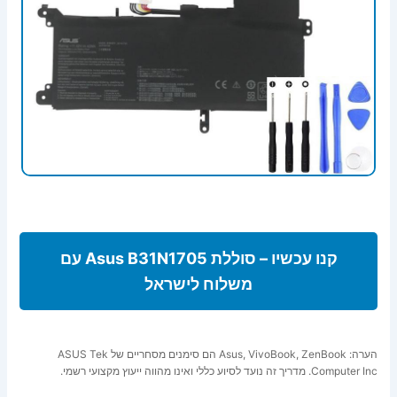
קנו עכשיו – סוללת Asus B31N1705 עם
משלוח לישראל
הערה: Asus, VivoBook, ZenBook הם סימנים מסחריים של ASUS Tek
Computer Inc. מדריך זה נועד לסיוע כללי ואינו מהווה ייעוץ מקצועי רשמי.