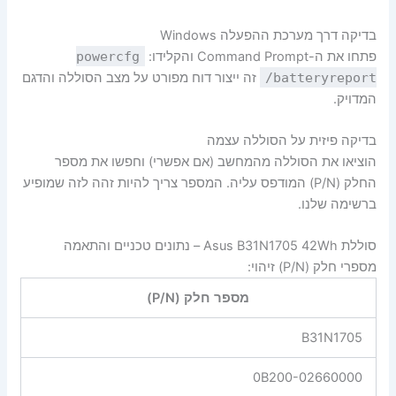
בדיקה דרך מערכת ההפעלה Windows
פתחו את ה-Command Prompt והקלידו:
powercfg
/batteryreport
זה ייצור דוח מפורט על מצב הסוללה והדגם
המדויק.
בדיקה פיזית על הסוללה עצמה
הוציאו את הסוללה מהמחשב (אם אפשרי) וחפשו את מספר
החלק (P/N) המודפס עליה. המספר צריך להיות זהה לזה שמופיע
ברשימה שלנו.
סוללת Asus B31N1705 42Wh – נתונים טכניים והתאמה
מספרי חלק (P/N) זיהוי:
מספר חלק (P/N)
B31N1705
0B200-02660000