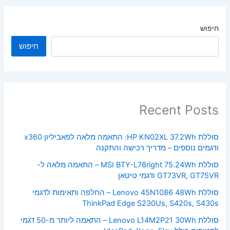
חיפוש
חיפוש
Recent Posts
סוללת HP KN02XL 37.2Wh: התאמה מלאה לפאביליון x360
ודגמים נוספים – מדריך רכישה והתקנה
סוללת MSI BTY-L78right 75.24Wh – התאמה מלאה ל-
GT73VR, GT75VR ודגמי טיטאן
סוללת Lenovo 45N1086 48Wh – החלפה ותאימות לדגמי
ThinkPad Edge S230Us, S420s, S430s
סוללת Lenovo L14M2P21 30Wh – התאמה ליותר מ-50 דגמי