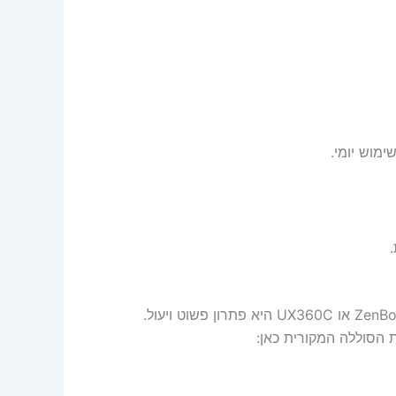
החלפת סוללת Asus C31N1528 54Wh ב-ZenBook Flip UX360CA או UX360C היא פתרון פשוט ויעול.
 הסוללה המקורית כאן: