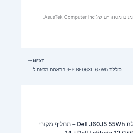
הערה משפטית: Asus, ZenBook, UX360CA, UX360C הם סימנים מסחריים של AsusTek Computer Inc.
NEXT
סוללת HP BE06XL 67Wh: התאמה מלאה למחשבים ניידים של HP – אבחון, רכישה והתקנה
סוללת Dell J60J5 55Wh – תחליף מקורי
Dell Latitu ו-14