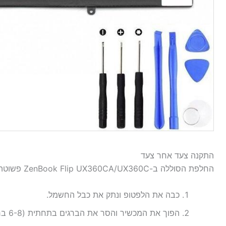
התקנה צעד אחר צעד
החלפת הסוללה ב-ZenBook Flip UX360CA/UX360C פשוטה. כל מה שצריך הוא מברג פיליפס קטן.
כבה את הלפטופ ונתק את כבל החשמל.
הפוך את המכשיר והסר את הברגים בתחתית (6-8 ברגים, תלוי בדגם).