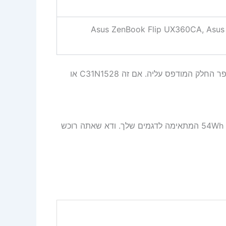
Asus ZenBook Flip UX360CA, Asu
לבדוק: הסר את הסוללה הישנה (אחרי כיבוי מלא) וחפש את מספר החלק המודפס עליה. אם זה C31N1528 או
הסוללה Asus C31N1528 54Wh היא תחליף מקורי, עם קיבולת 54Wh המתאימה לדגמים שלך. ודא שאתה רוכש