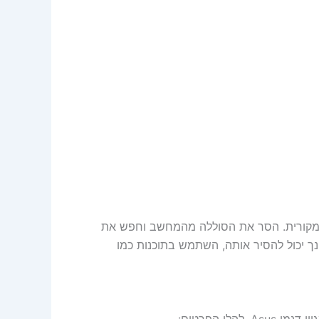
 את מספר החלק (P/N) של הסוללה המקורית. הסר את הסוללה מהמחשב וחפש את
נך יכול להסיר אותה, השתמש בתוכנות כמו