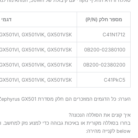
מספר חלק (P/N)
דגמי 
 GX501VI, GX501VIK, GX501VSK
C41N1712
 GX501VI, GX501VIK, GX501VSK
0B200-02380100
 GX501VI, GX501VIK, GX501VSK
0B200-02380200
 GX501VI, GX501VIK, GX501VSK
C41PkC5
הערה: כל הדגמים המוזכרים הם חלק מסדרת ROG Zephyrus GX501. אין נתונים נוספים על דגמים אחרים.
איך קונים את הסוללה הנכונה?
בחרו בסוללה מקורית או באיכות גבוהה כדי למנוע נזק למחשב. ו
below לקנייה מהירה: