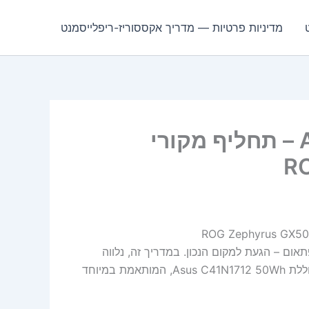
מדיניות פרטיות — מדריך אקססוריז-ריפלייסמנט
סוללת Asus C41N1712 50Wh – תחליף מקורי
ם – הגעת למקום הנכון. במדריך זה, נלווה
אותך לאורך כל תהליך האבחון, הקנייה, ההתקנה והמיחזור של סוללת Asus C41N1712 50Wh, המותאמת במיוחד