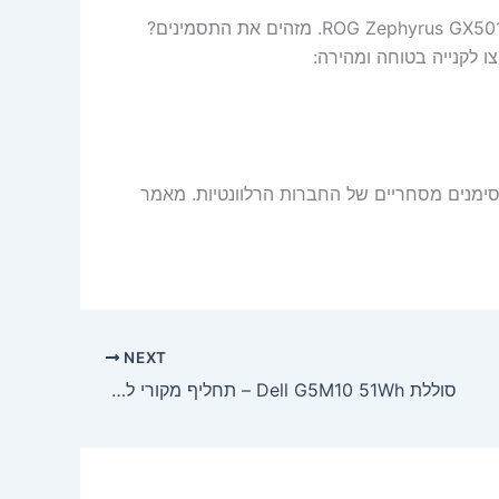
סוללת Asus C41N1712 50Wh היא הפתרון המושלם למחשבי ROG Zephyrus GX501. מזהים את התסמינים?
ו לקנייה בטוחה ומהירה:
, וכל שמות הדגמים הם סימנים מסחריים של החברות הרלוונטיות. מאמר
NEXT
סוללת Dell G5M10 51Wh – תחליף מקורי למחשבי Dell Latitude 12/14/15