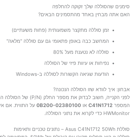
סימנים שהסוללה שלך זקוקה להחלפה
האם אתה מבחין באחד מהתסמינים הבאים?
זמן סוללה מתקצר משמעותית (פחות משעתיים)
המחשב כבה באופן פתאומי גם עם סוללה "מלאה"
סוללה לא נטענת מעל 80%
נפיחות או עיוות פיזי של הסוללה
הודעות שגיאה הקשורות לסוללה ב-Windows
אבחון: איך לוודא שזו הסוללה הנכונה?
לפני הקנייה, חשוב לבדוק
המספר
C41N1712
או
0B200-02380100
על התווית. אם אי
HWMonitor כדי לקרוא את נתוני הסוללה.
סוללת Asus C41N1712 50Wh – נתונים טכניים ותאימות
סוללה זו היא תחליף מקורי עם קיבולת של 50Wh, המתאימה למגוון דגמי Asus. להלן הפרטים: