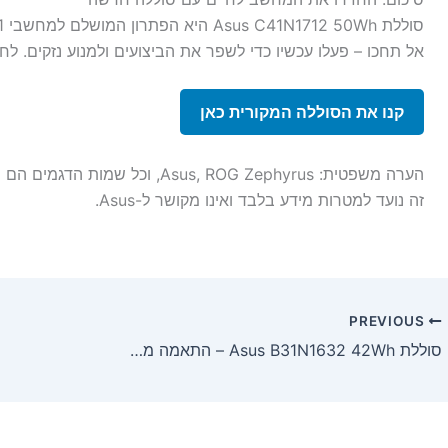
אל תחכו – פעלו עכשיו כדי לשפר את הביצועים ולמנוע נזקים. לחצ
קנו את הסוללה המקורית כאן
הערה משפטית: Asus, ROG Zephyrus
זה נועד למטרות מידע בלבד ואינו מקושר ל-Asus.
PREVIOUS
סוללת Asus B31N1632 42Wh – התאמה מלאה ל-VivoBook 14 A405UA, X405UA ודגמים נוספים