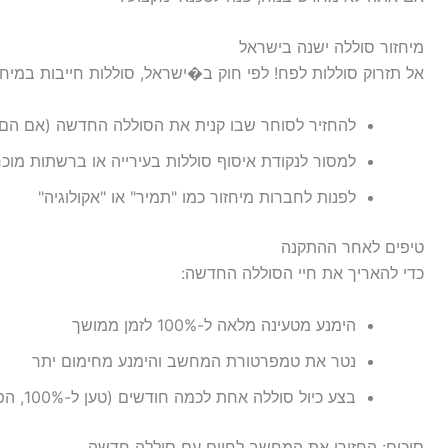
מיחזור סוללה ישנה בישראל
אל תזרוק סוללות לפח! לפי חוק ב�ישראל, סוללות חייבות במיחזו
להחזיר לסוחר שבו קנית את הסוללה החדשה (אם הם
למסור לנקודת איסוף סוללות בעירייה או ברשתות מוכר
לפנות לחברות מיחזור כמו "תמיר" או "אקולוגיה"
טיפים לאחר ההתקנה
כדי להאריך את חיי הסוללה החדשה:
הימנע מטעינה מלאה ל-100% לזמן ממושך
נטר את טמפרטורת המחשב והימנע מחימום יתר
בצע כיול סוללה אחת לכמה חודשים (טען ל-100%, הפעל עד כיבוי, טען שוב)
סיכום: החזירו את המחשב לחיים עם סוללה חדשה