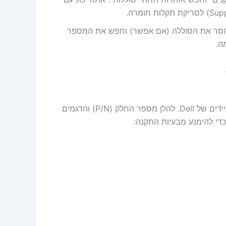
ר את הסוללה (אם אפשר) וחפש את המספר
סוללת Dell JWPHF 56Wh מתאימה למגוון רחב של מחשבים ניידים של Dell. להלן מספר החלק (P/N) והדגמים
די להימנע מבעיות התקנה: