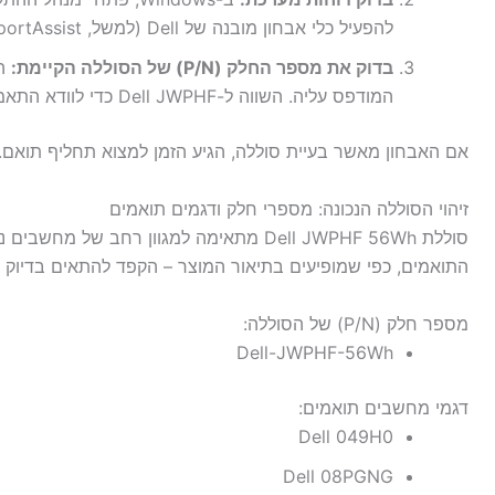
להפעיל כלי אבחון מובנה של Dell (למשל, SupportAssist) לסריקת תקלות חומרה.
בדוק את מספר החלק (P/N) של הסוללה הקיימת:
הס
המודפס עליה. השווה ל-Dell JWPHF כדי לוודא התאמה.
אם האבחון מאשר בעיית סוללה, הגיע הזמן למצוא תחליף תואם.
זיהוי הסוללה הנכונה: מספרי חלק ודגמים תואמים
התואמים, כפי שמופיעים בתיאור המוצר – הקפד להתאים בדיוק כ
מספר חלק (P/N) של הסוללה:
Dell-JWPHF-56Wh
דגמי מחשבים תואמים:
Dell 049H0
Dell 08PGNG