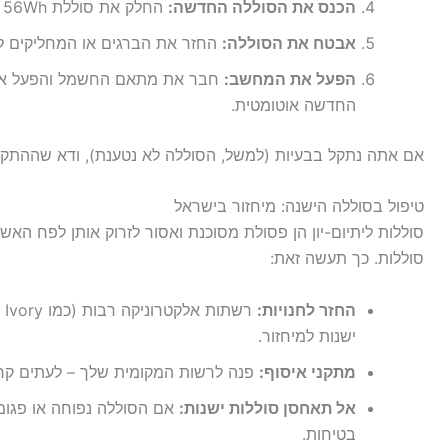
הכנס את הסוללה החדשה:
החלק את סוללת Dell JWPHF 56Wh למקומה, ודא שהיא יושבת היטב.
אבטח את הסוללה:
החזר את הברגים או המחליקים ל
הפעל את המחשב:
חבר את מתאם החשמל והפעל את
החדשה אוטומטית.
אם אתה נתקל בבעיות (למשל, הסוללה לא נטענת), ודא שההתק
טיפול בסוללה הישנה: מיחזור בישראל
סוללות ליתיום-יון הן פסולת מסוכנת ואסור לזרוק אותן לפח האש
סוללות. כך תעשה זאת:
החזר לחנויות:
ישנות למיחזור.
מתקני איסוף:
פנה לרשות המקומית שלך – לעתים קרוב
אל תאחסן סוללות ישנות:
אם הסוללה נפוחה או פגומה
בטיחות.