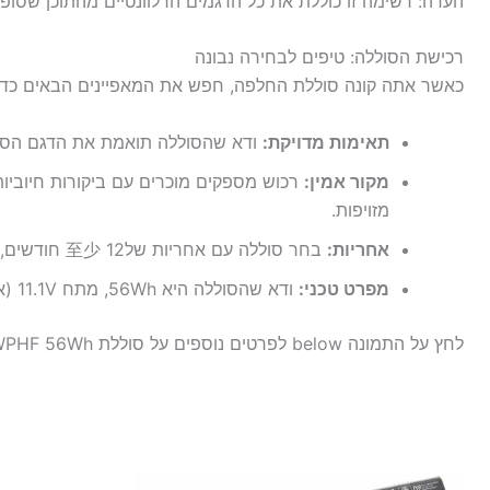
הערה: רשימה זו כוללת את כל הדגמים הרלוונטיים מהתוכן שסופ
רכישת הסוללה: טיפים לבחירה נבונה
כאשר אתה קונה סוללת החלפה, חפש את המאפיינים הבאים כדי 
תאימות מדויקת:
ודא שהסוללה תואמת את הדגם הספ
מקור אמין:
רכוש מספקים מוכרים עם ביקורות חיוביות 
מזויפות.
אחריות:
בחר סוללה עם אחריות של至少 12 חודשים, למקרה של תקלות.
מפרט טכני:
ודא שהסוללה היא 56Wh, מתח 11.1V (או כפי שצוין), ותואמת את הדרישות של Dell.
לחץ על התמונה below לפרטים נוספים על סוללת Dell JWPHF 56Wh: