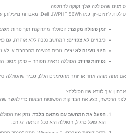
סימנים שהסוללה שלך זקוקה להחלפה
סוללות ליתיום-יון, כמו Dell JWPHF 56Wh, מאבדות מיעילותן עם הזמן. חפש את התסמינים הבאים:
זמן פעולה מקוצר:
הסוללה מתרוקנת תוך פחות משעה 
כיבויים לא צפויים:
המחשב נכבה ללא אזהרה, גם כאש
חיווי טעינה לא יציב:
נורית הטעינה מהבהבת או לא נ
נפיחות פיזית:
הסוללה נראית תפוחה – סימן מסוכן הד
אם אתה מזהה אחד או יותר מהסימנים הללו, סביר שהסוללה סיי
אבחון: איך לוודא שזו הסוללה?
לפני הרכישה, בצע את הבדיקות הפשוטות הבאות כדי לאשר שהב
הפעל את המחשב עם מתאם בלבד:
נתק את הסוללה
הוא פועל כרגיל, הסוללה היא ככל הנראה הגורם.
בדוק דוחות מערכת:
ב-Windows, פתח "מנה