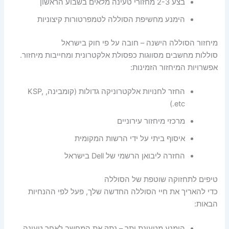
בצע 2-3 מחזורי טעינה מלאים בשבוע הראשון
הימנע מחשיפת הסוללה לטמפרטורות קיצוניות
מיחזור הסוללה הישנה – חובה על פי חוק בישראל
סוללות מחשבים מסווגות כפסולת אלקטרונית ומחייבות מיחזור.
אפשרויות המיחזור הזמינות:
החזר לחנויות אלקטרוניקה גדולות (קומבינה, KSP,
etc.)
מרכזי מיחזור עירוניים
איסוף ביתי על ידי הרשות המקומית
החזרה ליבואן הרשמי של Dell בישראל
טיפים לתחזוקה שוטפת של הסוללה
כדי להאריך את חיי הסוללה החדשה שלך, פעל לפי ההנחיות
הבאות:
הימנע מטעינת יתר – נתק את המחשב לאחר טעינה