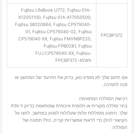
Fujitsu LifeBook U772, Fujitsu 01A-
X12051100, Fujitsu 01A-X17050500,
Fujitsu 38020864, Fujitsu CP579040-
01, Fujitsu CP579040-02, Fujitsu
FPCBP372
CP579040-XX, Fujitsu FMVNBP220,
Fujitsu FPB0281, Fujitsu
FUJ:CP579040-XX, Fujitsu-
FPCBP372-45Wh
אם הדגם שלך לא מופיע כאן, בדוק את התיעוד של המחשב או
פנה לתמיכה.
רכישת הסוללה המתאימה
בחר סוללה מקורית או חלופית איכותית שמותאמת בדיוק ל-P/N
שלך. הימנע מסוללות זולות שעלולות לפגוע במחשב. לחצו על
הקישור להלן כדי לראות אפשרויות קנייה, כולל תמונה של
הסוללה.