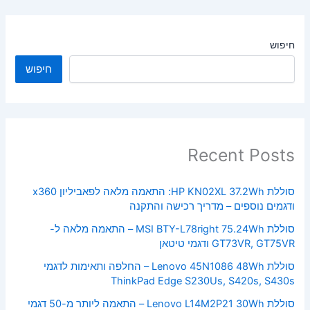
חיפוש
חיפוש
Recent Posts
סוללת HP KN02XL 37.2Wh: התאמה מלאה לפאביליון x360
ודגמים נוספים – מדריך רכישה והתקנה
סוללת MSI BTY-L78right 75.24Wh – התאמה מלאה ל-
GT73VR, GT75VR ודגמי טיטאן
סוללת Lenovo 45N1086 48Wh – החלפה ותאימות לדגמי
ThinkPad Edge S230Us, S420s, S430s
סוללת Lenovo L14M2P21 30Wh – התאמה ליותר מ-50 דגמי