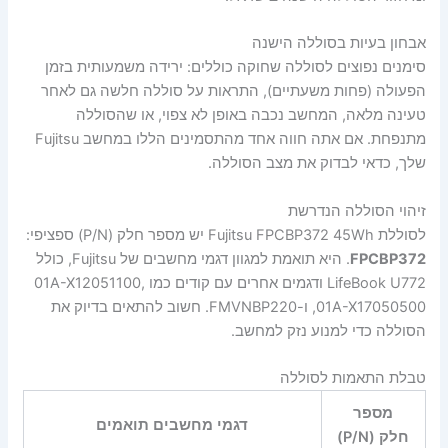
אבחון בעיות בסוללה הישנה
סימנים נפוצים לסוללה שחוקה כוללים: ירידה משמעותית בזמן
הפעולה (פחות משעתיים), התראות על סוללה חלשה גם לאחר
טעינה מלאה, המחשב נכבה באופן לא צפוי, או שהסוללה
מתנפחת. אם אתה חווה אחד מהתסמינים הללו במחשב Fujitsu
שלך, כדאי לבדוק את מצב הסוללה.
זיהוי הסוללה הנדרשת
לסוללת Fujitsu FPCBP372 45Wh יש מספר חלק (P/N) ספציפי:
FPCBP372
. היא תואמת למגוון דגמי מחשבים של Fujitsu, כולל
LifeBook U772 ודגמים אחרים עם קודים כמו 01A-X12051100,
01A-X17050500, ו-FMVNBP220. חשוב להתאים בדיוק את
הסוללה כדי למנוע נזק למחשב.
טבלת התאמות לסוללה
מספר
דגמי מחשבים תואמים
חלק (P/N)