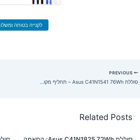
לקנייה בטוחה ומשלו
PREVIOUS
סוללת Asus C41N1541 76Wh – תחליף מקורי למחשבי ROG Strix ו-GL702
Related Posts
סוללת Asus C41N1825 72Wh: התאמה