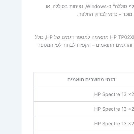
הסימנים הנפוצים כוללים: טעינה שנעצרת ב-80%, התראות "החלף סוללה" ב-Windows, נפיחות בסוללה, או
כר – כדאי לבדוק החלפה.
חשוב להתאים בדיוק את דגם הסוללה למחשב. הסוללה HP TP02XL 18Wh מתאימה למספר דגמים של HP, כולל
 כל המספרים והדגמים התואמים – הקפידו לבחור לפי המספר
דגמי מחשבים תואמים
HP Spectre 13 x2
HP Spectre 13 x2
HP Spectre 13 x2