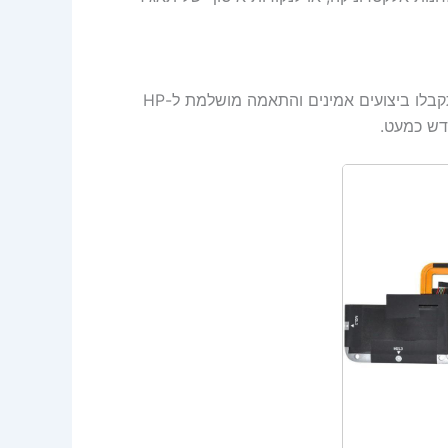
החלפת סוללה היא פשוטה וחסכונית. עם HP TP02XL 18Wh, תקבלו ביצועים אמינים והתאמה מושלמת ל-HP