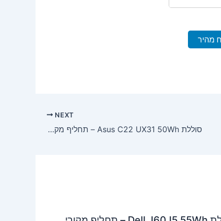
ח מהיר
NEXT
סוללת Asus C22 UX31 50Wh – תחליף מקורי למחשבי ZenBook UX31
סוללת Dell J60J5 55Wh – תחליף מקורי