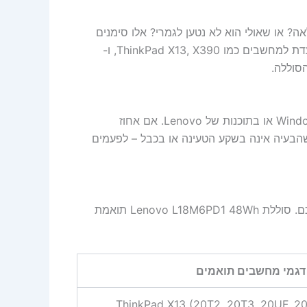
או שאולי הוא לא נטען לגמרי? אלו סימנים
נפוצים לסוללה שחוקה. סוללת Lenovo L18M6PD1 48Wh מיועדת למחשבים כמו ThinkPad X13, X390, ו-
ראשית, בדקו את בריאות הסוללה באמצעות כלים מובנים ב-Windows או בתוכנות של Lenovo. אם אחוז
להחליף. ודאו שהבעיה אינה בשקע הטעינה או בכבל – לפעמים
לפני הקנייה, חשוב לוודא שהסוללה מתאימה לדגם הספציפי שלכם. סוללת Lenovo L18M6PD1 48Wh תואמת
דגמי מחשבים תואמים
ThinkPad X13 (20T2, 20T3, 20UF, 2