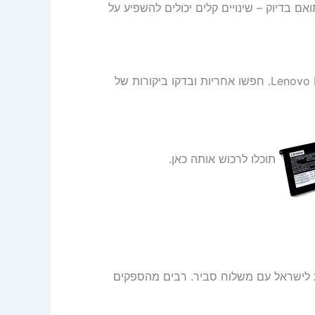
 בדיוק – שינויים קלים יכולים להשפיע על
בחרו סוללה מקורית או חלופית איכותית, כמו Lenovo L18M6PD1 48Wh. חפשו אחריות ובדקו ביקורות של
תוכלו לרכוש אותה כאן.
ע לישראל עם משלוח סביר. רבים מהספקים