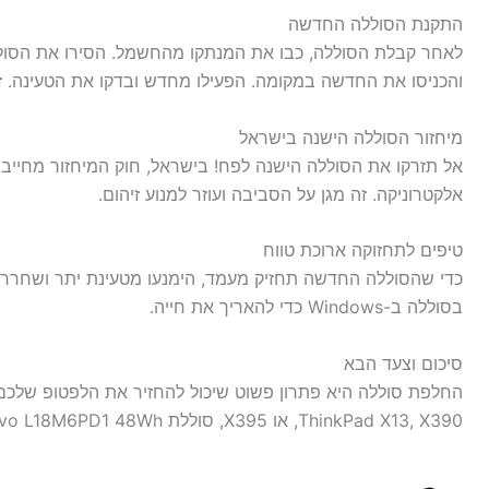
התקנת הסוללה החדשה
לאחר קבלת הסוללה, כבו את המנתקו מהחשמל. הסירו את הסולל
והכניסו את החדשה במקומה. הפעילו מחדש ובדקו את הטעינה. זה
מיחזור הסוללה הישנה בישראל
אל תזרקו את הסוללה הישנה לפח! בישראל, חוק המיחזור מחייב מ
אלקטרוניקה. זה מגן על הסביבה ועוזר למנוע זיהום.
טיפים לתחזוקה ארוכת טווח
כדי שהסוללה החדשה תחזיק מעמד, הימנעו מטעינת יתר ושחררו
בסוללה ב-Windows כדי להאריך את חייה.
סיכום וצעד הבא
החלפת סוללה היא פתרון פשוט שיכול להחזיר את הלפטופ שלכ
ThinkPad X13, X390, או X395, סוללת Lenovo L18M6PD1 48Wh היא בחירה מצוינת.