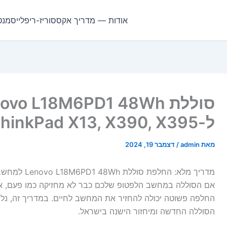
אודות — מדריך אקססוריז-ריפלייסמנט
ל-ThinkPad X13, X390, X395
מאת
admin
/
דצמבר 19, 2024
מדריך מלא: החלפת סוללת Lenovo L18M6PD1 48Wh למחשבי ThinkPad
אם הסוללה במחשב הלפטופ שלכם כבר לא מחזיקה כמו פעם, את
החלפה פשוטה יכולה להחזיר את המחשב לחיים. במדריך זה, נל
הסוללה החדשה ומיחזור הישנה בישראל.