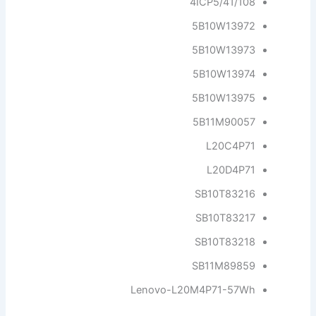
4ICP5/41/108
5B10W13972
5B10W13973
5B10W13974
5B10W13975
5B11M90057
L20C4P71
L20D4P71
SB10T83216
SB10T83217
SB10T83218
SB11M89859
Lenovo-L20M4P71-57Wh