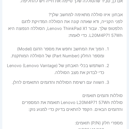
אם כן, סביר שהסוללה שלך סיימה את חייה ויש להחליפה.
אבחון: איזו סוללה מתאימה למחשב שלך?
לפני הקנייה, ודא שאתה קונה את הסוללה המדויקת לדגם
הלפטופ שלך. עבור Lenovo ThinkPad X1, הסוללה הנפוצה היא
L20M4P71 57Wh. כדי לאמת:
הפוך את המחשב וחפש את מספר הדגם (Model)
ומספר החלק (Part Number) של הסוללה המותקנת.
השתמש בכלי האבחון של Lenovo (Lenovo Vantage)
כדי לבדוק את מצב הסוללה.
השווה עם רשימת הסוללות והדגמים התואמים להלן.
סוללות ודגמים תואמים
סוללת Lenovo L20M4P71 57Wh תואמת את המספרים
והדגמים הבאים. הקפד להתאים בדיוק כדי למנוע נזק:
מספרי חלק (P/N) תואמים: