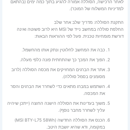
לאחר הרכישה, הסוללה אמורה להגיע בתוך כמה ימים (בהתאם
למדיניות המשלוח של המוכר).
התקנת הסוללה: מדריך שלב אחר שלב
החלפת סוללה במחשב נייד של MSI היא לרוב פשוטה ואינה
דורשת מומחיות טכנית. פעל לפי ההוראות הבאות:
כבה את המחשב לחלוטין ונתק אותו מהחשמל.
הפוך את המכך כך שהתחתית פונה כלפי מעלה.
אתר את הברגים המחזיקים את מכסה הסוללה (לרוב
מסומנים בסמל סוללה).
השתמש במברג מתאים כדי לשחרר את הברגים והסר
את המכסה.
משוך בעדינות את הסוללה הישנה החוצה (ייתכן שיהיה
עליך לשחרר מחבר נוסף).
הכנס את הסוללה החדשה (MSI BTY-L75 58Wh)
במקומה, ודא שהיא יושבת היטב.