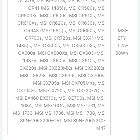
ACX70I, MSI BP-M173, MSI BTY-L74, MSI
CR41 (MS-1485)s, MSI CR500s, MSI
CR500Xs, MSI CR600s, MSI CR610s, MSI
CR610Xs, MSI CR620s, MSI CR630s, MSI
CR643 (MS-168C)s, MSI CR650s, MSI
MSI-
CR700s, MSI CR720s, MSI CX41 (MS-
BTY-
1485)s, MSI CX500s, MSI CX500DXs, MSI
L75-
CX600s, MSI CX600Xs, MSI CX603 (MS-
58Wh
1687)s, MSI CX605s, MSI CX610s, MSI
CX620s, MSI CX620MXs, MSI CX620Xs,
MSI CX623s, MSI CX630s, MSI CX700s,
MSI CX705s, MSI CX705MXs, MSI
CX705Xs, MSI CX720s, MSI CX720-7QLs,
MSI EX460 EX610s, MSI GE700s, MSI MS-
168A, MSI MS-16GN, MSI MS-1731, MSI
MS-1733, MSI MS-1736, MSI MS-1738, MSI
S9N-2062200-CE1, MSI S9N-2062210-
M47