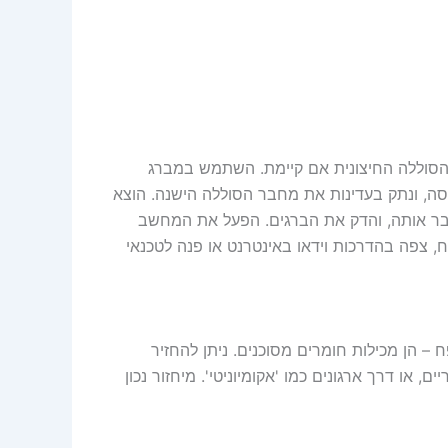
הסוללה החיצונית אם קיימת. השתמש במברג
, ונתק בעדינות את מחבר הסוללה הישנה. הוצא
נס את הסוללה החדשה (MSI BTY-M6K 52.4Wh), חבר אותה, והדק את הברגים. הפעל את המחשב
, צפה בהדרכות וידאו באינטרנט או פנה לטכנאי
 – הן מכילות חומרים מסוכנים. ניתן להחזיר
, או דרך ארגונים כמו 'אקומיוניטי'. מיחזור נכון