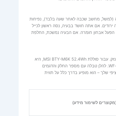
ללה (למשל, מחשב שכבה לאחר שעה בלבד), נפיחות
ירודים. אם אתה חושד בבעיה, נסה ראשון לכייל
ללה באמצעות כלים מובנים ב-Windows או macOS, או הפעל אבחון חומרה. אם הבעיה נמשכת, החלפת
חשוב להתאים את הסוללה בדיוק לדגם המחשב שלך כדי למנוע נזק. עבור סוללת MSI BTY-M6K 52.4Wh, היא
תואמת לדגמים רבים מסדרות Bravo, Creator, GF, GS, WS, ו-WF. להלן טבלה עם מספר החלק והדגמים
פי שלך – הוא מופיע בדרך כלל על תווית
מקוצרים לשימור מידע)