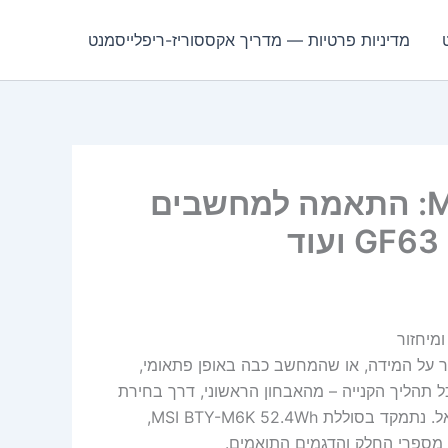
מדיניות פרטיות — מדריך אקססוריז-ריפלייסמנט
סוללת MSI BTY-M6K 52.4Wh: התאמה למחשבים
 על המידה, או שהמחשב כבה באופן פתאומי,
כל תהליך הקנייה – מהאבחון הראשוני, דרך בחירת
הסוללה המתאימה, ההתקנה, ועד למיחזור הסוללה הישנה בישראל. נתמקד בסוללת MSI BTY-M6K 52.4Wh,