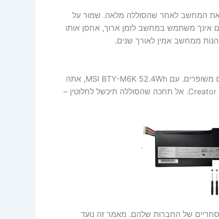
ק את המחשב לאחר שהסוללה מלאה. שמור על
ם אינך משתמש במחשב לזמן ארוך, אחסן אותו
החלפת סוללה יכולה להחזיר את המחשב שלך לחיים עם ביצועים משופרים. עם MSI BTY-M6K 52.4Wh, אתה
מקבל פתרון אמין עבור דגמים פופולריים כמו GF63 Thin ו-Creator 17M. אל תחכה שהסוללה תיכשל לחלוטין –
.
סימנים מסחריים של החברות שלהם. מאמר זה נועד