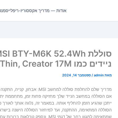
אודות — מדריך אקססוריז-ריפלייסמנט
ניידים כמו GF63 Thin, Creator 17M ועוד
מאת
admin
/
ספטמבר 14, 2024
מדריך שלם להחלפת סוללה למחשב MSI: אבחון, קנייה, התקנה ומיחזור
אם הסוללה במחשב הנייד שלך מחזיקה פחות זמן, מתחממת יתר
ייתכן שהגיע הזמן להחליף אותה. במאמר זה, נלווה אותך לאורך 
שמתאימה למגוון רחב של דגמי MSI, ונספק טבלאות ברורות עם מספרי החלק והדגמים התואמים.