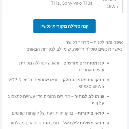
T11s, Sony Vaio T13s
45Wh
קנה סוללה מקורית עכשיו
איפה ומה לקנות – מדריך רכישה
כאשר רוכשים סוללה חדשה, שימו לב לנקודות הבאות:
קנו מסוחרים מורשים
– ודאו שהסוללה מקורית
ובעלת אחריות
בדקו את מספר החלק
– וודאו שמתאים בדיוק ל-VGP
BPS30 45Wh
שימו לב למחיר
– מחירים נמוכים מדי עשויים להצביע
על זיוף
קראו ביקורות
– בדקו חוות דעת של לקוחות קודמים
וודאו משלוח לישראל
– חלק מהחנויות אינן משלחות