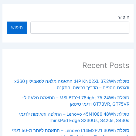
חיפוש
חיפוש
Recent Posts
סוללת HP KN02XL 37.2Wh: התאמה מלאה לפאביליון x360
ודגמים נוספים – מדריך רכישה והתקנה
סוללת MSI BTY-L78right 75.24Wh – התאמה מלאה ל-
GT73VR, GT75VR ודגמי טיטאן
סוללת Lenovo 45N1086 48Wh – החלפה ותאימות לדגמי
ThinkPad Edge S230Us, S420s, S430s
סוללת Lenovo L14M2P21 30Wh – התאמה ליותר מ-50 דגמי