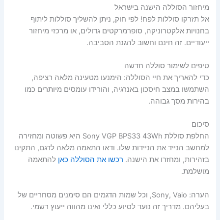
מיחזור הסוללה הישנה בישראל
אל תזרקו סוללות לפח! לפי חוק, ניתן להשליך סוללות ליתוף
בחנויות אלקטרוניקה, סופרמרקטים גדולים, או מרכזי מיחזור
ייעודיים. זה חינם וחשוב להגנת הסביבה.
טיפים לשימור סוללה חדשה
כדי להאריך את חיי הסוללה: הימנעו מטעינה מלאה רציפה,
השתמשו במצב חיסכון באנרגיה, והורידו עומסים מיותרים כמו
בהירות מסך גבוהה.
סיכום
החלפת סוללת Sony VGP BPS33 43Wh היא פשוטה ומחזירה
למחשב הנייד את הניידות שלו. ודאו התאמה מלאה לדגם, התקינו
בזהירות, ומחזרו את הישנה.
רכשו את הסוללה כאן
להתאמה
מושלמת.
הערה: Sony, Vaio, וכל שמות הדגמים הם סימנים מסחריים של
בעליהם. מדריך זה נועד לסיוע כללי ואינו מהווה ייעוץ רשמי.