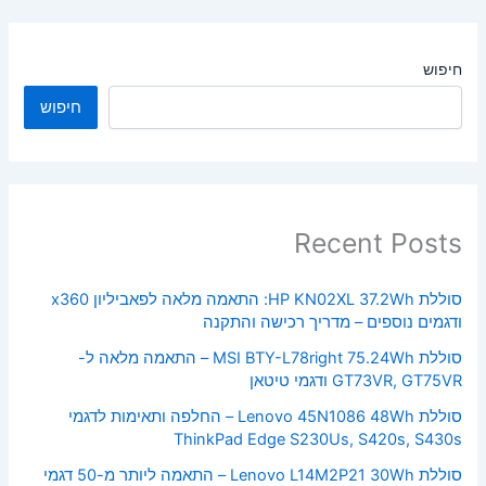
חיפוש
חיפוש
Recent Posts
סוללת HP KN02XL 37.2Wh: התאמה מלאה לפאביליון x360
ודגמים נוספים – מדריך רכישה והתקנה
סוללת MSI BTY-L78right 75.24Wh – התאמה מלאה ל-
GT73VR, GT75VR ודגמי טיטאן
סוללת Lenovo 45N1086 48Wh – החלפה ותאימות לדגמי
ThinkPad Edge S230Us, S420s, S430s
סוללת Lenovo L14M2P21 30Wh – התאמה ליותר מ-50 דגמי